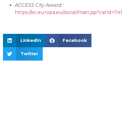
ACCESS City Award :
https://ec.europa.eu/social/main.jsp?catId=1141
LinkedIn
Facebook
Twitter
Boulevard de la Communication, 53950 Louverné,
FRANCE