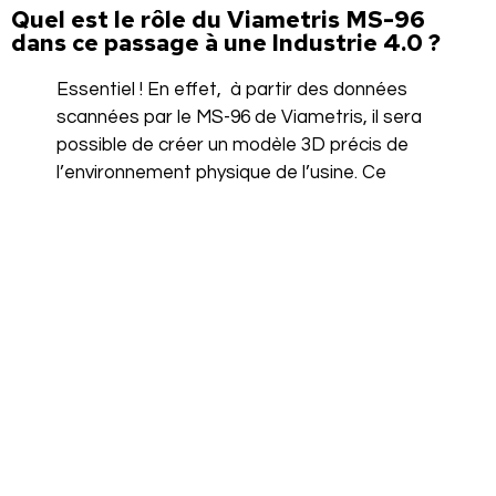
Quel est le rôle du Viametris MS-96
dans ce passage à une Industrie 4.0 ?
Essentiel ! En effet, à partir des données
scannées par le MS-96 de Viametris, il sera
possible de créer un modèle 3D précis de
l’environnement physique de l’usine. Ce
jumeau numérique, réplique virtuelle de
l’usine, pourra être ensuite utilisé pour
simuler, analyser et optimiser les processus
de production. Les détails capturés
permettront de reproduire fidèlement
chaque aspect de l’usine, de l’agencement
des machines aux espaces de travail,
facilitant ainsi une meilleure planification et
gestion des ressources. Partagées avec les
équipes et leurs différents partenaires, ces
données faciliteront également la prise de