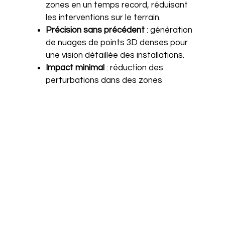
zones en un temps record, réduisant
les interventions sur le terrain.
Précision sans précédent
: génération
de nuages de points 3D denses pour
une vision détaillée des installations.
Impact minimal
: réduction des
perturbations dans des zones
écologiquement sensibles.
Applications pratiques : gestion,
entretien et agrandissement
L’utilisation du MS-96 pour l’ostréiculture
ouvre de nombreuses perspectives, à la fois
pour la gestion quotidienne et pour les
projets de développement :
Gestion des concessions
: la
modélisation précise des parcelles