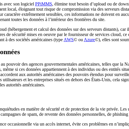
is avec son logiciel
PPiMMS
, élimine tout besoin d’upload ou de down
ment local, éloignant tout risque de compromission via des serveurs dist
leur caractère extrêmement sensibles, ces informations ne doivent en auc
nant toutes les données à l’intérieur des frontières du site.
 cloud (hébergement et calcul des données sur des serveurs distants), car
es de sécurité mises en oeuvre par le fournisseur de services cloud, ce
ant à des sociétés américaines (type
AWS
© ou
Azure
©), elles sont sou
données
ce au pouvoir des agences gouvernementales américaines, telles que la 
, même si ces données appartiennent à des individus ou des entités situ
ccordent aux autorités américaines des pouvoirs étendus pour surveille
es utilisateurs et les entreprises situés en dehors des États-Unis, cela si
es autorités américaines.
quiétudes en matière de sécurité et de protection de la vie privée. Les u
es campagnes de spam, de revente des données personnelles, de phishing o
cence occasionnelle via un accès internet, évite ces problèmes en n’impli