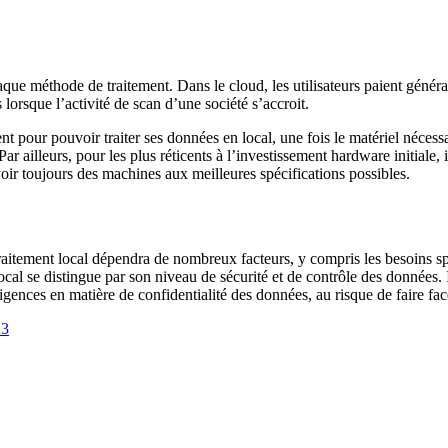
haque méthode de traitement. Dans le cloud, les utilisateurs paient géné
 lorsque l’activité de scan d’une société s’accroit.
ment pour pouvoir traiter ses données en local, une fois le matériel néces
r ailleurs, pour les plus réticents à l’investissement hardware initiale, il
voir toujours des machines aux meilleures spécifications possibles.
 traitement local dépendra de nombreux facteurs, y compris les besoins sp
local se distingue par son niveau de sécurité et de contrôle des données. 
xigences en matière de confidentialité des données, au risque de faire fa
23